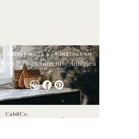
SUIVEZ-NOUS SUR INSTAGRAM
@cab_co.architecture_i
ntérieu
r
Cab&Co.
ARCHITECTURE INTÉRIEUR
SERVICES