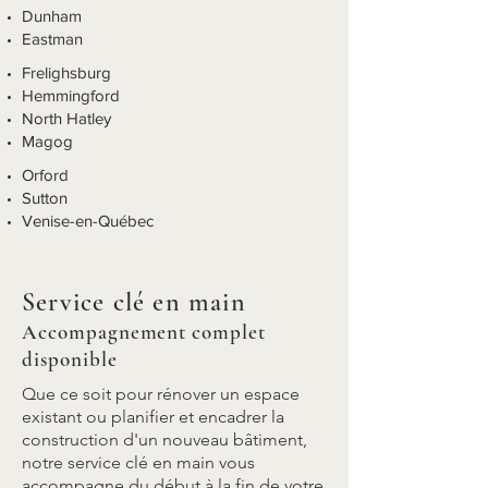
Dunham
Eastman
Frelighsburg
Hemmingford
North Hatley
Magog
Orford
Sutton
Venise-en-Québec
Service clé en main
Accomp
agnement
complet
disponible
Que ce soit pour rénover un espace
existant ou planifier et encadrer la
construction d'un nouveau bâtiment,
notre service clé en main vous
accompagne du début à la fin de votre