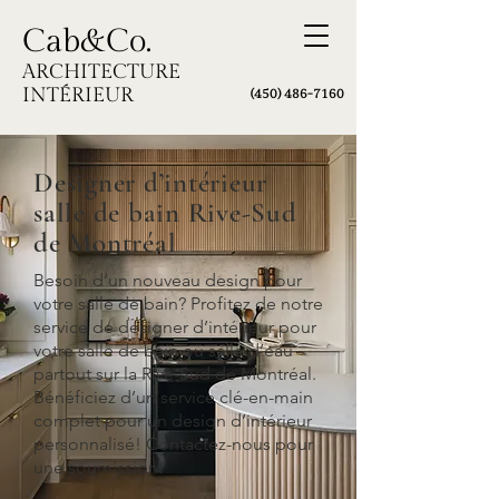
Cab&Co.
ARCHITECTURE
INTÉRIEUR
(450) 486
-7160
Designer d’intérieur
salle de bain Rive-Sud
de Montréal
Besoin d’un nouveau design pour
votre salle de bain? Profitez de notre
service de designer d’intérieur pour
votre salle de bain ou salle d’eau
partout sur la Rive-Sud de Montréal.
Bénéficiez d’un service clé-en-main
complet pour un design d’intérieur
personnalisé! Contactez-nous pour
une soumission!